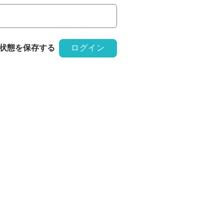
状態を保存する